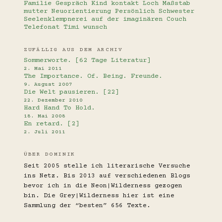
Familie
Gespräch
Kind
kontakt
Loch
Maßstab
mutter
Neuorientierung
Persönlich
Schwester
Seelenklempnerei auf der imaginären Couch
Telefonat
Timi
wunsch
ZUFÄLLIG AUS DEM ARCHIV
Sommerworte. [62 Tage Literatur]
2. Mai 2011
The Importance. Of. Being. Freunde.
9. August 2007
Die Welt pausieren. [22]
22. Dezember 2010
Hard Hand To Hold.
18. Mai 2008
En retard. [2]
2. Juli 2011
ÜBER DOMINIK
Seit 2005 stelle ich literarische Versuche
ins Netz. Bis 2013 auf verschiedenen Blogs
bevor ich in die Neon|Wilderness gezogen
bin. Die Grey|Wilderness hier ist eine
Sammlung der “besten” 656 Texte.