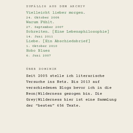
ZUFÄLLIG AUS DEM ARCHIV
Vielleicht lieber morgen.
24. Oktober 2008
Warum Fühlt.
27. September 2007
Schreiten. [Eine Lebensphilosophie]
14. Juni 2011
Liebe. [Ein Abschiedsbrief]
1. Oktober 2010
Hobo Blues
6. Juni 2007
ÜBER DOMINIK
Seit 2005 stelle ich literarische
Versuche ins Netz. Bis 2013 auf
verschiedenen Blogs bevor ich in die
Neon|Wilderness gezogen bin. Die
Grey|Wilderness hier ist eine Sammlung
der “besten” 656 Texte.