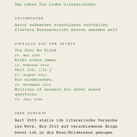
Das Leben
Die Liebe
Literarisches
STICHWÖRTER
Anruf
aufwachen
einschlafen
festhalten
flüstern
Kurznachricht
küssen
umarmen
welt
ZUFÄLLIG AUS DEM ARCHIV
Von Hier An Blind
29. Mai 2007
Nicht schon immer.
14. Februar 2010
Seit ich. [32.]
27. August 2011
Nie wiedersehen.
20. November 2010
Millions of answers for never asked
questions.
30. Juni 2008
ÜBER DOMINIK
Seit 2005 stelle ich literarische Versuche
ins Netz. Bis 2013 auf verschiedenen Blogs
bevor ich in die Neon|Wilderness gezogen