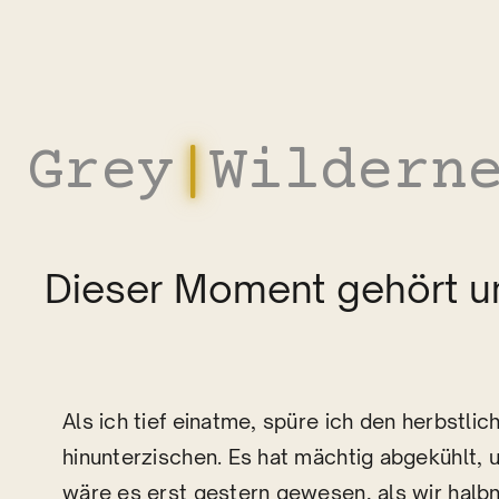
Zum
Inhalt
springen
Grey
|
Wildern
Dieser Moment gehört un
Als ich tief einatme, spüre ich den herbstli
hinunterzischen. Es hat mächtig abgekühlt, 
wäre es erst gestern gewesen, als wir halb