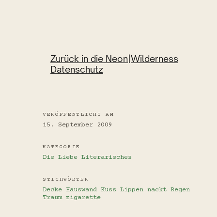
Zurück in die Neon|Wilderness
Datenschutz
VERÖFFENTLICHT AM
15. September 2009
KATEGORIE
Die Liebe
Literarisches
STICHWÖRTER
Decke
Hauswand
Kuss
Lippen
nackt
Regen
Traum
zigarette