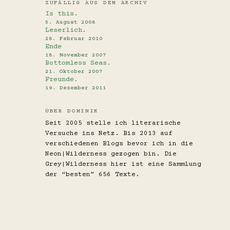
ZUFÄLLIG AUS DEM ARCHIV
Is this.
5. August 2008
Leserlich.
28. Februar 2010
Ende
18. November 2007
Bottomless Seas.
21. Oktober 2007
Freunde.
19. Dezember 2011
ÜBER DOMINIK
Seit 2005 stelle ich literarische
Versuche ins Netz. Bis 2013 auf
verschiedenen Blogs bevor ich in die
Neon|Wilderness gezogen bin. Die
Grey|Wilderness hier ist eine Sammlung
der “besten” 656 Texte.