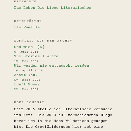
KATEGORIE
Das Leben
Die Liebe
Literarisches
STICHWÖRTER
Die Familie
ZUFÄLLIG AUS DEM ARCHIV
Und mich. [6]
6. Juli 2011
The Stories I Write
12. Mai 2007
Wir werden nie enttäuscht werden.
10. April 2009
About You.
17. März 2008
Don’t Speak
22. Mai 2007
ÜBER DOMINIK
Seit 2005 stelle ich literarische Versuche
ins Netz. Bis 2013 auf verschiedenen Blogs
bevor ich in die Neon|Wilderness gezogen
bin. Die Grey|Wilderness hier ist eine