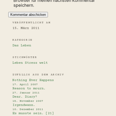
Browser für meinen nächsten Kommentar
speichern.
VERÖFFENTLICHT AM
15. März 2011
KATEGORIE
Das Leben
STICHWÖRTER
Leben
Stress
welt
ZUFÄLLIG AUS DEM ARCHIV
Nothing Ever Happens
17. April 2007
Reason to mourn.
27. Januar 2011
Dear. Diary?
18. November 2007
Irgendwann.
10. Dezember 2011
Es musste sein. [21]