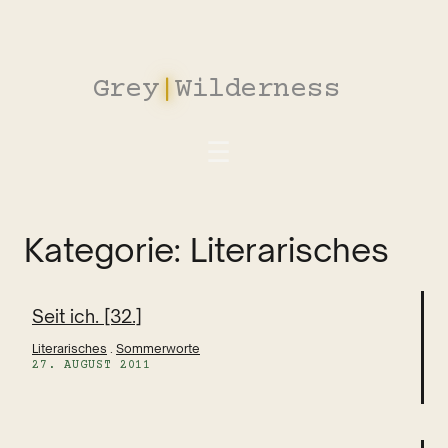
Zum
Inhalt
springen
Grey
|
Wilderness
_
Kategorie:
Literarisches
Seit ich. [32.]
Literarisches
 . 
Sommerworte
27. AUGUST 2011