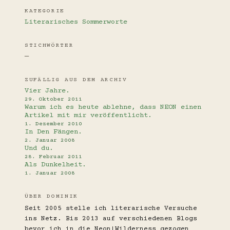
KATEGORIE
Literarisches
Sommerworte
STICHWÖRTER
—
ZUFÄLLIG AUS DEM ARCHIV
Vier Jahre.
29. Oktober 2011
Warum ich es heute ablehne, dass NEON einen
Artikel mit mir veröffentlicht.
1. Dezember 2010
In Den Fängen.
2. Januar 2008
Und du.
28. Februar 2011
Als Dunkelheit.
1. Januar 2008
ÜBER DOMINIK
Seit 2005 stelle ich literarische Versuche
ins Netz. Bis 2013 auf verschiedenen Blogs
bevor ich in die Neon|Wilderness gezogen