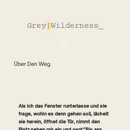
Zum
Inhalt
springen
Grey
|
Wilderness
Über Den Weg.
Als ich das Fenster runterlasse und sie
frage, wohin es denn gehen soll, lächelt
sie herein, öffnet die Tür, nimmt den
Platz neben mir ein und sagt:“Bis ans