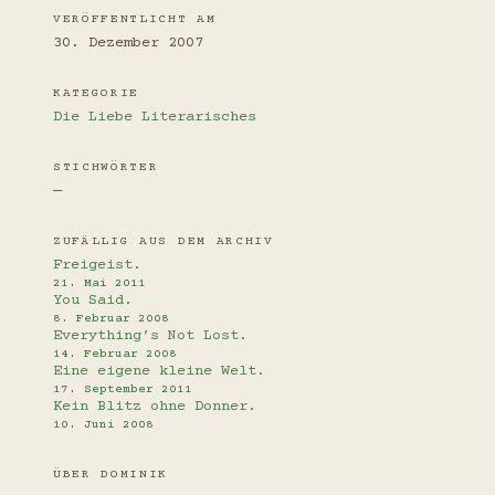
VERÖFFENTLICHT AM
30. Dezember 2007
KATEGORIE
Die Liebe
Literarisches
STICHWÖRTER
—
ZUFÄLLIG AUS DEM ARCHIV
Freigeist.
21. Mai 2011
You Said.
8. Februar 2008
Everything’s Not Lost.
14. Februar 2008
Eine eigene kleine Welt.
17. September 2011
Kein Blitz ohne Donner.
10. Juni 2008
ÜBER DOMINIK