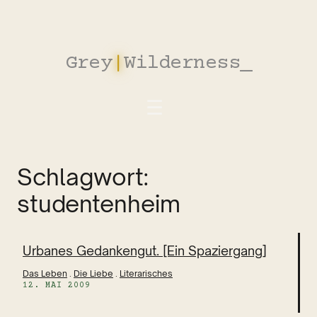
Zum
Inhalt
springen
Grey
|
Wilderness
_
Schlagwort:
studentenheim
Urbanes Gedankengut. [Ein Spaziergang]
Das Leben
 . 
Die Liebe
 . 
Literarisches
12. MAI 2009