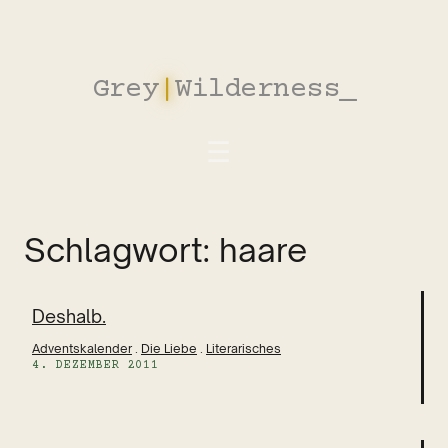
Zum
Inhalt
springen
Grey
|
Wilderness
_
Schlagwort:
haare
Deshalb.
Adventskalender
 . 
Die Liebe
 . 
Literarisches
4. DEZEMBER 2011