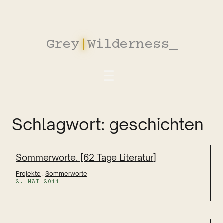
Zum
Inhalt
springen
Grey
|
Wilderness
_
Schlagwort:
geschichten
Sommerworte. [62 Tage Literatur]
Projekte
 . 
Sommerworte
2. MAI 2011