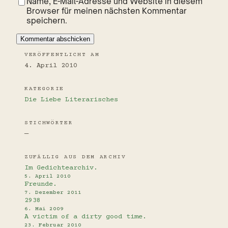
Name, E-Mail-Adresse und Website in diesem
Browser für meinen nächsten Kommentar
speichern.
VERÖFFENTLICHT AM
4. April 2010
KATEGORIE
Die Liebe
Literarisches
STICHWÖRTER
—
ZUFÄLLIG AUS DEM ARCHIV
Im Gedichtearchiv.
5. April 2010
Freunde.
7. Dezember 2011
2938
6. Mai 2009
A victim of a dirty good time.
23. Februar 2010