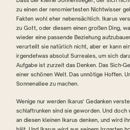
Dass der kleine Sonnenflieger, der sich nic
zu einen der renomiertesten Nichtwisser gehö
Fakten wohl eher nebensächlich. Ikarus ver
zu Gott, oder diesem einen großen Ding, wa
wieder eine passende Beziehung aufzubauen. 
verurteilt sie natürlich nicht, aber er kann e
irgendetwas absolut Surreales, um sich dara
Aufgabe ist zurzeit das Denken. Das Sich-
einer schönen Welt. Das unnötige Hoffen. U
Sonnenallee zu machen.
Wenige nur werden Ikarus‘ Gedanken verste
schlaftrunken sind sie geworden. Und doch
an diesen kleinen Ikarus denken, und wird i
hält. Und Ikarus wird aus seinem Irrgarten 