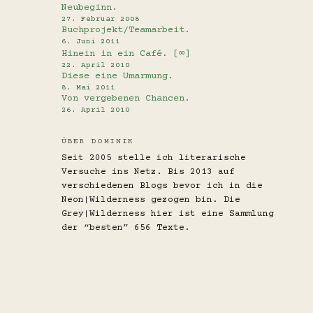
Neubeginn.
27. Februar 2008
Buchprojekt/Teamarbeit.
6. Juni 2011
Hinein in ein Café. [∞]
22. April 2010
Diese eine Umarmung.
8. Mai 2011
Von vergebenen Chancen.
26. April 2010
ÜBER DOMINIK
Seit 2005 stelle ich literarische
Versuche ins Netz. Bis 2013 auf
verschiedenen Blogs bevor ich in die
Neon|Wilderness gezogen bin. Die
Grey|Wilderness hier ist eine Sammlung
der “besten” 656 Texte.