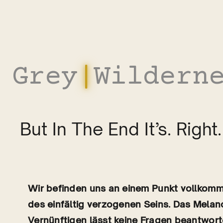
Zum
Inhalt
springen
Grey
|
Wildern
But In The End It’s. Right.
Wir befinden uns an einem Punkt vollkomm
des einfältig verzogenen Seins. Das Mela
Vernünftigen lässt keine Fragen beantworte