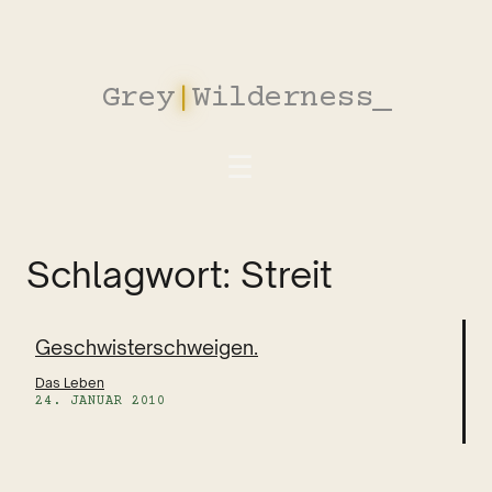
Zum
Inhalt
springen
Grey
|
Wilderness
_
Schlagwort:
Streit
Geschwisterschweigen.
Das Leben
24. JANUAR 2010