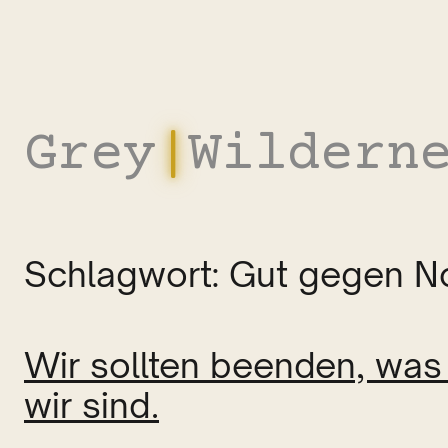
Zum
Inhalt
springen
Grey
|
Wildern
Schlagwort:
Gut gegen N
Wir sollten beenden, was 
wir sind.