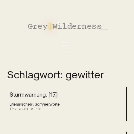
Zum
Inhalt
springen
Grey
|
Wilderness
_
Schlagwort:
gewitter
Sturmwarnung. [17]
Literarisches
 . 
Sommerworte
17. JULI 2011