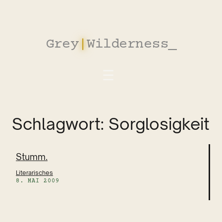
Zum
Inhalt
springen
Grey
|
Wilderness
_
Schlagwort:
Sorglosigkeit
Stumm.
Literarisches
8. MAI 2009